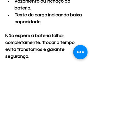
Vazamento ou inchaço da 
bateria.
Teste de carga indicando baixa 
capacidade.
Não espere a bateria falhar 
completamente. Trocar a tempo 
evita transtornos e garante 
segurança.
Conte com um serviço 
rápido e confiável em 
Brasília
Se precisar de uma bateria nova ou 
socorro automotivo, conte com 
profissionais que atendem 24 horas 
por dia. Um serviço ágil e confiável faz 